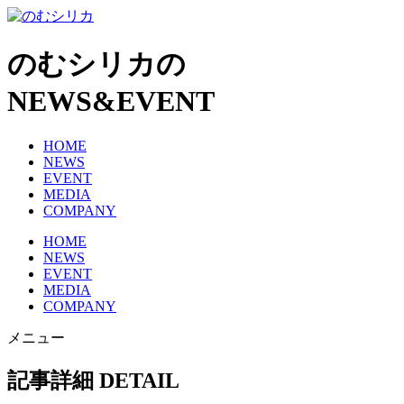
のむシリカの
NEWS&EVENT
HOME
NEWS
EVENT
MEDIA
COMPANY
HOME
NEWS
EVENT
MEDIA
COMPANY
メニュー
記事詳細
DETAIL