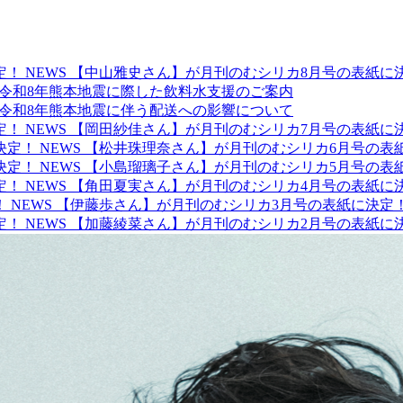
NEWS
【中山雅史さん】が月刊のむシリカ8月号の表紙に
令和8年熊本地震に際した飲料水支援のご案内
令和8年熊本地震に伴う配送への影響について
NEWS
【岡田紗佳さん】が月刊のむシリカ7月号の表紙に
NEWS
【松井珠理奈さん】が月刊のむシリカ6月号の表
NEWS
【小島瑠璃子さん】が月刊のむシリカ5月号の表
NEWS
【角田夏実さん】が月刊のむシリカ4月号の表紙に
NEWS
【伊藤歩さん】が月刊のむシリカ3月号の表紙に決定
NEWS
【加藤綾菜さん】が月刊のむシリカ2月号の表紙に