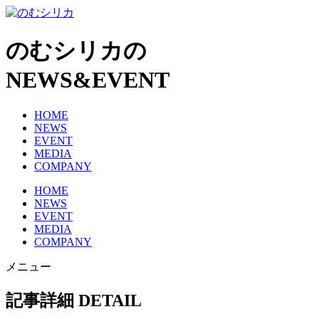
のむシリカの
NEWS&EVENT
HOME
NEWS
EVENT
MEDIA
COMPANY
HOME
NEWS
EVENT
MEDIA
COMPANY
メニュー
記事詳細
DETAIL