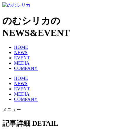
のむシリカの
NEWS&EVENT
HOME
NEWS
EVENT
MEDIA
COMPANY
HOME
NEWS
EVENT
MEDIA
COMPANY
メニュー
記事詳細
DETAIL