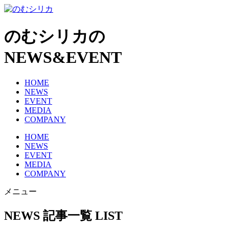
のむシリカの
NEWS&EVENT
HOME
NEWS
EVENT
MEDIA
COMPANY
HOME
NEWS
EVENT
MEDIA
COMPANY
メニュー
NEWS 記事一覧
LIST