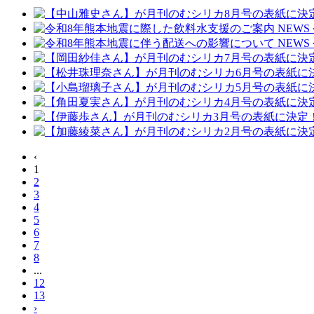
NEWS
NEWS
‹
1
2
3
4
5
6
7
8
...
12
13
›