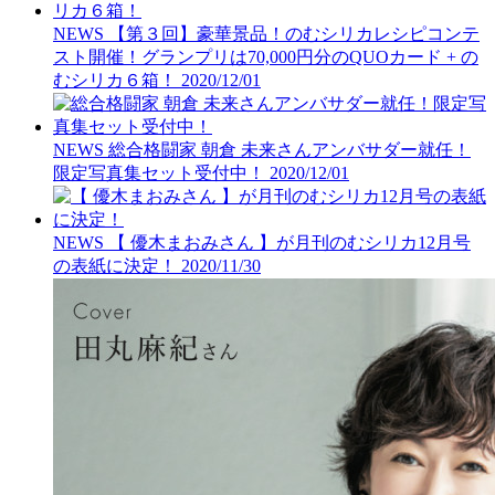
NEWS
【第３回】豪華景品！のむシリカレシピコンテ
スト開催！グランプリは70,000円分のQUOカード + の
むシリカ６箱！
2020/12/01
NEWS
総合格闘家 朝倉 未来さんアンバサダー就任！
限定写真集セット受付中！
2020/12/01
NEWS
【 優木まおみさん 】が月刊のむシリカ12月号
の表紙に決定！
2020/11/30