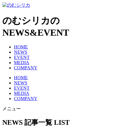
のむシリカの
NEWS&EVENT
HOME
NEWS
EVENT
MEDIA
COMPANY
HOME
NEWS
EVENT
MEDIA
COMPANY
メニュー
NEWS 記事一覧
LIST