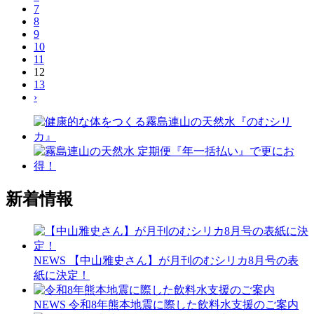
7
8
9
10
11
12
13
›
新着情報
NEWS
【中山雅史さん】が月刊のむシリカ8月号の表
紙に決定！
NEWS
令和8年熊本地震に際した飲料水支援のご案内