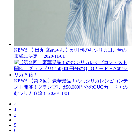
NEWS
【 田丸 麻紀さん 】が月刊のむシリカ11月号の
表紙に決定！
2020/11/01
NEWS
【第２回】豪華景品！のむシリカレシピコンテ
スト開催！グランプリは50,000円分のQUOカード + の
むシリカ６箱！
2020/11/01
‹
1
2
...
5
6